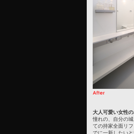
大人可愛い女性の
憧れの、自分の城
ての持家全面リフ
でに一新したいと