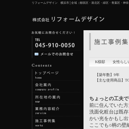
リフォームデザイン 横浜市│全域（都筑区・港北区・緑区・青葉区・神奈
K様邸 女性らし
【築年数】9年 【
【主な使用商品】T
ちょっとの工夫で
前に住んでいた方
洗面化粧台は既存
かい光をかもし出
ここでも○柄の壁